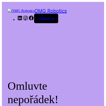
OMG Robotics
LinkedIn
Instagram
Facebook
Přihlásit se
Omluvte
nepořádek!