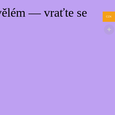
ělém — vraťte se
CZK