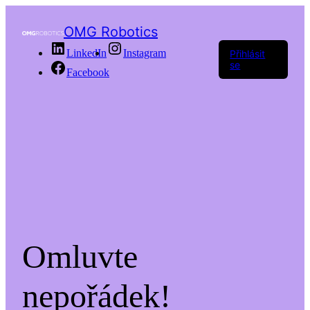
OMG Robotics
LinkedIn
Instagram
Přihlásit
se
Facebook
Omluvte
nepořádek!