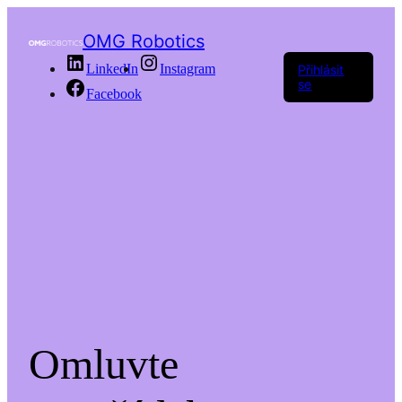
OMG Robotics
LinkedIn
Instagram
Přihlásit
se
Facebook
Omluvte