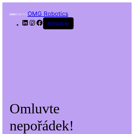
OMG Robotics
LinkedIn
Instagram
Facebook
Přihlásit se
Omluvte
nepořádek!