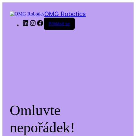
OMG Robotics
LinkedIn
Instagram
Facebook
Přihlásit se
Omluvte
nepořádek!